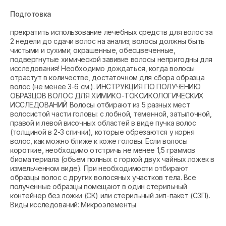
Подготовка
прекратить использование лечебных средств для волос за
2 недели до сдачи волос на анализ; волосы должны быть
чистыми и сухими; окрашенные, обесцвеченные,
подвергнутые химической завивке волосы непригодны для
исследования! Необходимо дождаться, когда волосы
отрастут в количестве, достаточном для сбора образца
волос (не менее 3-6 см.). ИНСТРУКЦИЯ ПО ПОЛУЧЕНИЮ
ОБРАЗЦОВ ВОЛОС ДЛЯ ХИМИКО-ТОКСИКОЛОГИЧЕСКИХ
ИССЛЕДОВАНИЙ Волосы отбирают из 5 разных мест
волосистой части головы: с лобной, теменной, затылочной,
правой и левой височных областей в виде пучка волос
(толщиной в 2-3 спички), которые обрезаются у корня
волос, как можно ближе к коже головы. Если волосы
короткие, необходимо отстричь не менее 1,5 граммов
биоматериала (объем полных с горкой двух чайных ложек в
измельченном виде). При необходимости отбирают
образцы волос с других волосяных участков тела. Все
полученные образцы помещают в один стерильный
контейнер без ложки (СК) или стерильный зип-пакет (СЗП).
Виды исследований: Микроэлементы