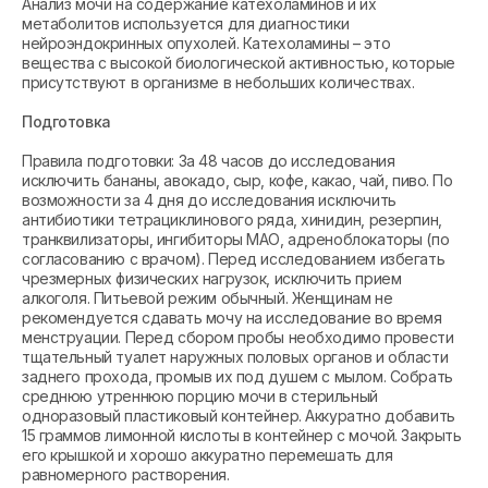
Анализ мочи на содержание катехоламинов и их
метаболитов используется для диагностики
нейроэндокринных опухолей. Катехоламины – это
вещества с высокой биологической активностью, которые
присутствуют в организме в небольших количествах.
Подготовка
Правила подготовки: За 48 часов до исследования
исключить бананы, авокадо, сыр, кофе, какао, чай, пиво. По
возможности за 4 дня до исследования исключить
антибиотики тетрациклинового ряда, хинидин, резерпин,
транквилизаторы, ингибиторы МАО, адреноблокаторы (по
согласованию с врачом). Перед исследованием избегать
чрезмерных физических нагрузок, исключить прием
алкоголя. Питьевой режим обычный. Женщинам не
рекомендуется сдавать мочу на исследование во время
менструации. Перед сбором пробы необходимо провести
тщательный туалет наружных половых органов и области
заднего прохода, промыв их под душем с мылом. Собрать
среднюю утреннюю порцию мочи в стерильный
одноразовый пластиковый контейнер. Аккуратно добавить
15 граммов лимонной кислоты в контейнер с мочой. Закрыть
его крышкой и хорошо аккуратно перемешать для
равномерного растворения.