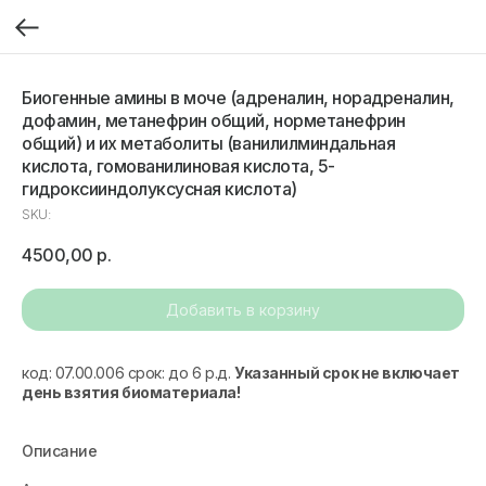
Биогенные амины в моче (адреналин, норадреналин,
дофамин, метанефрин общий, норметанефрин
общий) и их метаболиты (ванилилминдальная
кислота, гомованилиновая кислота, 5-
гидроксииндолуксусная кислота)
SKU:
4500,00
р.
Добавить в корзину
код: 07.00.006 срок: до 6 р.д.
Указанный срок не включает
день взятия биоматериала!
Описание