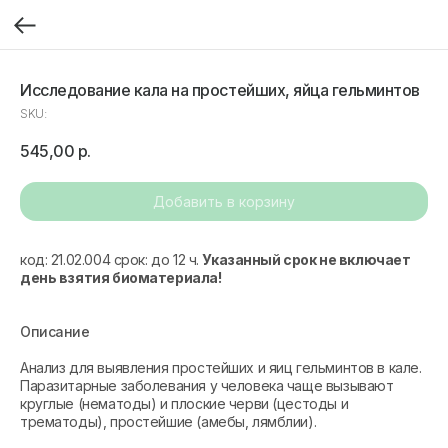
Иcследование кала на простейших, яйца гельминтов
SKU:
545,00
р.
Добавить в корзину
код: 21.02.004 срок: до 12 ч.
Указанный срок не включает
день взятия биоматериала!
Описание
Анализ для выявления простейших и яиц гельминтов в кале.
Паразитарные заболевания у человека чаще вызывают
круглые (нематоды) и плоские черви (цестоды и
трематоды), простейшие (амебы, лямблии).