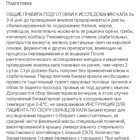
Подготовка
ОБЩИЕ ПРАВИЛА ПОДГОТОВКИ К ИССЛЕДОВАНИЮ КАЛА За
3–4 дня до проведения анализа придерживаться диеты,
сбалансированной по содержанию белков, жиров,
углеводов, желательно исключить из рациона орехи, грибы,
копченую колбасу. Рекомендуется отмена слабительных,
препаратов висмута, железа, ректальных свеч на жировой
основе, ферментов и других препаратов, влияющих на
процессы переваривания и всасывания. После
рентгенологического исследования желудка и кишечника
проведение анализа кала показано не ранее, чем через 2
суток. Стул должен быть получен без применения клизм и
слабительных. Перед взятием биоматериала необходимо
провести тщательный туалет наружных половых органов и
области заднего прохода, промыв их под душем с мылом.
Допускается сбор биоматериала вечером, в этом случае
полученный биоматериал хранить в холодильнике при
температуре 2–8°С, не замораживая. ИНСТРУКЦИЯ ДЛЯ
ПАЦИЕНТА ПО СБОРУ ОБРАЗЦОВ КАЛА Биоматериал для
исследования пациент отбирает самостоятельно, из
средней части фекальной массы специальной ложечкой,
вмонтированной в крышку универсального стерильного
пластикового контейнера с ложкой (СКЛ). Количество
биоматериала 1 грамм (примерно с горошину). При заборе