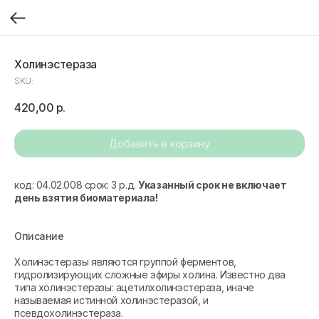
Холинэстераза
SKU:
420,00
р.
Добавить в корзину
код: 04.02.008 срок: 3 р.д.
Указанный срок не включает
день взятия биоматериала!
Описание
Холинэстеразы являются группой ферментов,
гидролизирующих сложные эфиры холина. Известно два
типа холинэстеразы: ацетилхолинэстераза, иначе
называемая истинной холинэстеразой, и
псевдохолинэстераза.