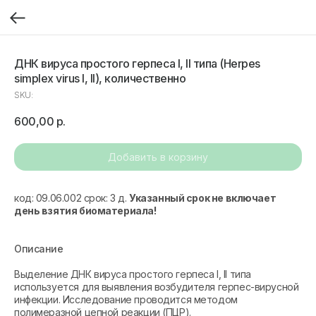
ДНК вируса простого герпеса I, II типа (Herpes
simplex virus I, II), количественно
SKU:
600,00
р.
Добавить в корзину
код: 09.06.002 срок: 3 д.
Указанный срок не включает
день взятия биоматериала!
Описание
Выделение ДНК вируса простого герпеса I, II типа
используется для выявления возбудителя герпес-вирусной
инфекции. Исследование проводится методом
полимеразной цепной реакции (ПЦР).