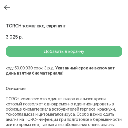
TORCH-комплекс, скрининг
3 025
р.
Добавить в корзину
код: 50.00.030 срок: 3 р.д.
Указанный срок не включает
день взятия биоматериала!
Описание
TORCH-комплекс это один из видов анализов крови,
который позволяет одновременно идентифицировать в
образце биоматериала возбудителей герпеса, краснухи,
токсоплазмоза и цитомегаловируса. Особо важно сдать
анализ на TORCH-инфекции при подготовке к беременности
или во время нее, так как эти заболевания очень опасны