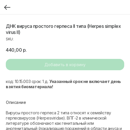
ДНК вируса простого герпеса II типа (Herpes simplex
virus II)
SKU:
440,00
р.
Добавить в корзину
код: 10.15.003 срок: 1 д.
Указанный срок не включает день
взятия биоматериала!
Описание
Вирусы простого герпеса 2 типа относят к семейству
герпесвирусов (Herpesviridae). ВПГ-2 в клинической
литературе обозначают как генитальный или
аногенитальный (локализация поражений в области ануса и