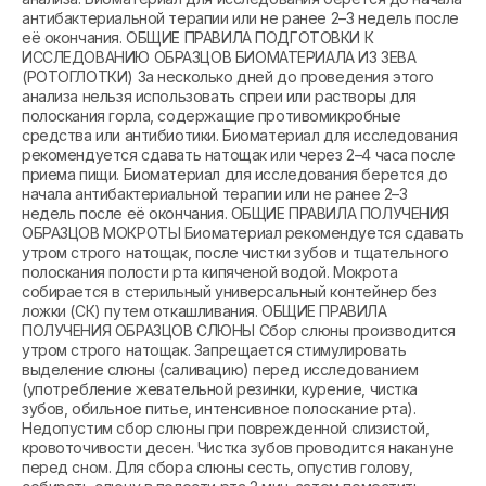
антибактериальной терапии или не ранее 2–3 недель после
её окончания. ОБЩИЕ ПРАВИЛА ПОДГОТОВКИ К
ИССЛЕДОВАНИЮ ОБРАЗЦОВ БИОМАТЕРИАЛА ИЗ ЗЕВА
(РОТОГЛОТКИ) За несколько дней до проведения этого
анализа нельзя использовать спреи или растворы для
полоскания горла, содержащие противомикробные
средства или антибиотики. Биоматериал для исследования
рекомендуется сдавать натощак или через 2–4 часа после
приема пищи. Биоматериал для исследования берется до
начала антибактериальной терапии или не ранее 2–3
недель после её окончания. ОБЩИЕ ПРАВИЛА ПОЛУЧЕНИЯ
ОБРАЗЦОВ МОКРОТЫ Биоматериал рекомендуется сдавать
утром строго натощак, после чистки зубов и тщательного
полоскания полости рта кипяченой водой. Мокрота
собирается в стерильный универсальный контейнер без
ложки (СК) путем откашливания. ОБЩИЕ ПРАВИЛА
ПОЛУЧЕНИЯ ОБРАЗЦОВ СЛЮНЫ Сбор слюны производится
утром строго натощак. Запрещается стимулировать
выделение слюны (саливацию) перед исследованием
(употребление жевательной резинки, курение, чистка
зубов, обильное питье, интенсивное полоскание рта).
Недопустим сбор слюны при поврежденной слизистой,
кровоточивости десен. Чистка зубов проводится накануне
перед сном. Для сбора слюны сесть, опустив голову,