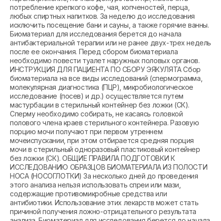
потребление крепкого кофе, чая, копченостей, перца,
любых спиртных напитков. За неделю до исследования
исключить посещение бани и сауны, а также горячие ванны.
Биоматериал для исследования берется до начала
антибактериальной терапии или не ранее двух-трех недель
после ее окончания. Перед сбором биоматериала
необходимо повести туалет наружных половых органов.
ИНСТРУКЦИЯ ДЛЯ ПАЦИЕНТА ПО СБОРУ ЭЯКУЛЯТА Сбор
биоматериала на все виды исследований (спермограмма,
молекулярная диагностика (ПЦР), микробиологическое
исследование (посев) и др.) осуществляется путем
мастурбации в стерильный контейнер без ложки (СК).
Сперму необходимо собирать, не касаясь головкой
полового члена краев стерильного контейнера. Разовую
порцию мочи получают при первом утреннем
мочеиспускании, при этом отбирается средняя порция
мочи в стерильный одноразовый пластиковый контейнер
без ложки (СК). ОБЩИЕ ПРАВИЛА ПОДГОТОВКИ К
ИССЛЕДОВАНИЮ ОБРАЗЦОВ БИОМАТЕРИАЛА ИЗ ПОЛОСТИ
НОСА (НОСОГЛОТКИ) За несколько дней до проведения
этого анализа нельзя использовать спреи или мази,
содержащие противомикробные средства или
антибиотики. Использование этих лекарств может стать
причиной получения ложно-отрицательного результата
анализа. Биоматериал для исследования берется до начала