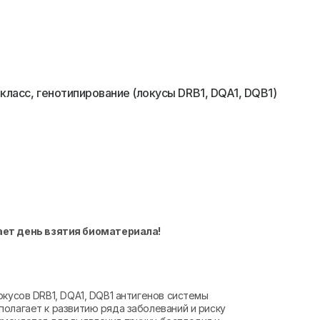
класс, генотипирование (локусы DRB1, DQA1, DQB1)
ает день взятия биоматериала!
окусов DRB1, DQA1, DQB1 антигенов системы
олагает к развитию ряда заболеваний и риску