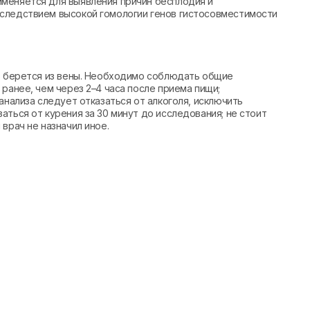
меняется для выявления причин бесплодия и
следствием высокой гомологии генов гистосовместимости
вь берется из вены. Необходимо соблюдать общие
ранее, чем через 2–4 часа после приема пищи;
анализа следует отказаться от алкоголя, исключить
аться от курения за 30 минут до исследования; не стоит
врач не назначил иное.