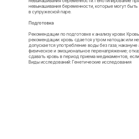
невынашивания беременности. Генотипирование при
невынашивания беременности, которые могут быть 
в супружеской паре.
Подготовка
Рекомендации по подготовке к анализу крови: Кро
рекомендации: кровь сдается утром натощак или не 
допускается употребление воды без газа; накануне 
физическое и эмоциональное перенапряжение; отказ
сдавать кровь в период приема медикаментов, если 
Виды исследований: Генетические исследования