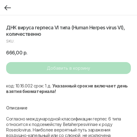
ДНК вируса герпеса VI типа (Human Herpes virus VI),
количественно
SKU:
666,00
р.
Добавить в корзину
код: 10.16.002 срок: 1 д.
Указанный срок не включает день
взятия биоматериала!
Описание
Согласно международной классификации герпес 6 типа
относится к подсемейству Betaherpesvirinae к роду
Roseolovirus. Наиболее вероятный путь заражения
воздушно-капельный или со слюной, не исключена