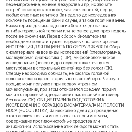
перенапряжение, ночные дежурства и пр.; исключить
потребление крепкого кофе, чая, копченостей, перца,
любых спиртных напитков. За неделю до исследования
исключить посещение бани и сауны, а также горячие ванны.
Биоматериал для исследования берется до начала
антибактериальной терапии или не ранее двух-трех недель
после ее окончания. Перед сбором биоматериала
необходимо повести туалет наружных половых органов.
ИНСТРУКЦИЯ ДЛЯ ПАЦИЕНТА ПО СБОРУ ЭЯКУЛЯТА Сбор
биоматериала на все виды исследований (спермограмма,
молекулярная диагностика (ПЦР), микробиологическое
исследование (посев) и др.) осуществляется путем
мастурбации в стерильный контейнер без ложки (СК).
Сперму необходимо собирать, не касаясь головкой
полового члена краев стерильного контейнера. Разовую
порцию мочи получают при первом утреннем
мочеиспускании, при этом отбирается средняя порция
мочи в стерильный одноразовый пластиковый контейнер
без ложки (СК). ОБЩИЕ ПРАВИЛА ПОДГОТОВКИ К
ИССЛЕДОВАНИЮ ОБРАЗЦОВ БИОМАТЕРИАЛА ИЗ ПОЛОСТИ
НОСА (НОСОГЛОТКИ) За несколько дней до проведения
этого анализа нельзя использовать спреи или мази,
содержащие противомикробные средства или
антибиотики. Использование этих лекарств может стать
причиной получения ложно-отрицательного результата