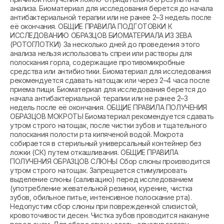
анализа. Биоматериал для исследования берется до начала
антибактериальной терапии или не ранее 2–3 недель после
её окончания. ОБЩИЕ ПРАВИЛА ПОДГОТОВКИ К
ИССЛЕДОВАНИЮ ОБРАЗЦОВ БИОМАТЕРИАЛА ИЗ ЗЕВА
(РОТОГЛОТКИ) За несколько дней до проведения этого
анализа нельзя использовать спреи или растворы для
полоскания горла, содержащие противомикробные
средства или антибиотики. Биоматериал для исследования
рекомендуется сдавать натощак или через 2–4 часа после
приема пищи. Биоматериал для исследования берется до
начала антибактериальной терапии или не ранее 2–3
недель после её окончания. ОБЩИЕ ПРАВИЛА ПОЛУЧЕНИЯ
ОБРАЗЦОВ МОКРОТЫ Биоматериал рекомендуется сдавать
утром строго натощак, после чистки зубов и тщательного
полоскания полости рта кипяченой водой. Мокрота
собирается в стерильный универсальный контейнер без
ложки (СК) путем откашливания. ОБЩИЕ ПРАВИЛА
ПОЛУЧЕНИЯ ОБРАЗЦОВ СЛЮНЫ Сбор слюны производится
утром строго натощак. Запрещается стимулировать
выделение слюны (саливацию) перед исследованием
(употребление жевательной резинки, курение, чистка
зубов, обильное питье, интенсивное полоскание рта).
Недопустим сбор слюны при поврежденной слизистой,
кровоточивости десен. Чистка зубов проводится накануне