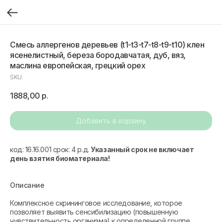
Смесь аллергенов деревьев (t1-t3-t7-t8-t9-t10) клен
ясенелистный, береза бородавчатая, дуб, вяз,
маслина европейская, грецкий орех
SKU:
1888,00
р.
Добавить в корзину
код: 16.16.001 срок: 4 р.д.
Указанный срок не включает
день взятия биоматериала!
Описание
Комплексное скрининговое исследование, которое
позволяет выявить сенсибилизацию (повышенную
чувствительность организма) к определенной группе