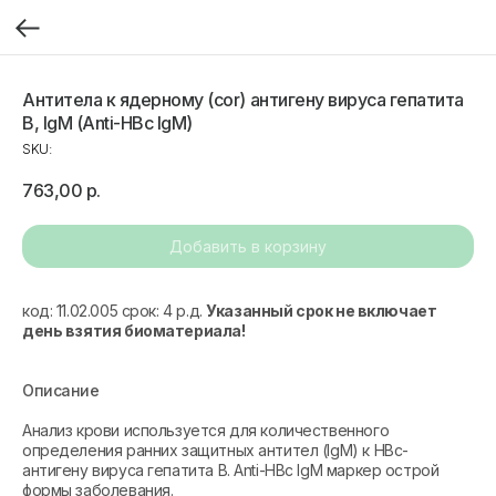
Антитела к ядерному (cor) антигену вируса гепатита
В, IgM (Anti-HBc IgM)
SKU:
763,00
р.
Добавить в корзину
код: 11.02.005 срок: 4 р.д.
Указанный срок не включает
день взятия биоматериала!
Описание
Анализ крови используется для количественного
определения ранних защитных антител (IgM) к HBc-
антигену вируса гепатита В. Anti-HBc IgM маркер острой
формы заболевания.