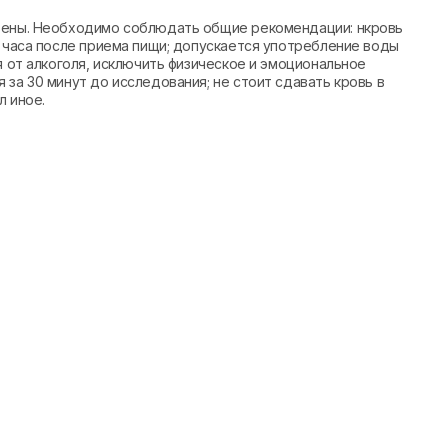
 вены. Необходимо соблюдать общие рекомендации: нкровь
4 часа после приема пищи; допускается употребление воды
я от алкоголя, исключить физическое и эмоциональное
за 30 минут до исследования; не стоит сдавать кровь в
л иное.