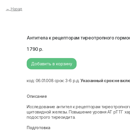
Назад
Антитела к рецепторам тиреотропного гормон
1 790
р.
Добавить в корзину
код: 06.01.008 срок: 3-6 р.д.
Указанный срок не вкл
Описание
Исследование антител к рецепторам тиреотропного
щитовидной железы. Повышение уровня АТ рТТГ ха
подострого тиреоидита.
Подготовка