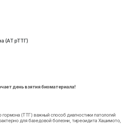
а (АТ рТТГ)
ючает день взятия биоматериала!
 гормона (ТТГ) важный способ диагностики патологий
рактерно для базедовой болезни, тиреоидита Хашимото,