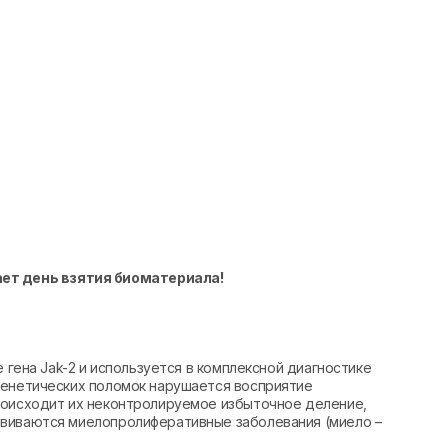
ает день взятия биоматериала!
е гена Jak-2 и используется в комплексной диагностике
генетических поломок нарушается восприятие
роисходит их неконтролируемое избыточное деление,
звиваются миелопролиферативные заболевания (миело –