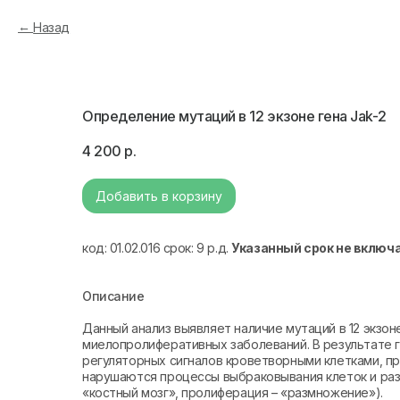
Назад
Определение мутаций в 12 экзоне гена Jak-2
4 200
р.
Добавить в корзину
код: 01.02.016 срок: 9 р.д.
Указанный срок не включ
Описание
Данный анализ выявляет наличие мутаций в 12 экзон
миелопролиферативных заболеваний. В результате 
регуляторных сигналов кроветворными клетками, п
нарушаются процессы выбраковывания клеток и ра
«костный мозг», пролиферация – «размножение»).