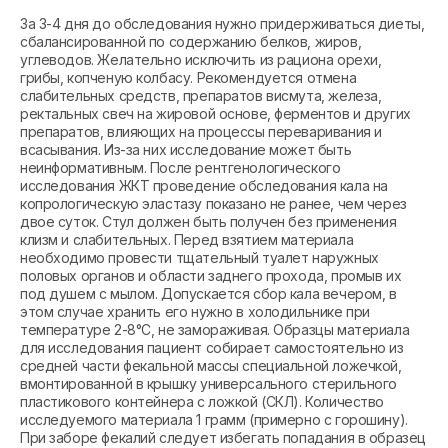
За 3-4 дня до обследования нужно придерживаться диеты,
сбалансированной по содержанию белков, жиров,
углеводов. Желательно исключить из рациона орехи,
грибы, копченую колбасу. Рекомендуется отмена
слабительных средств, препаратов висмута, железа,
ректальных свеч на жировой основе, ферментов и других
препаратов, влияющих на процессы переваривания и
всасывания. Из-за них исследование может быть
неинформативным. После рентгенологического
исследования ЖКТ проведение обследования кала на
копрологическую эластазу показано не ранее, чем через
двое суток. Стул должен быть получен без применения
клизм и слабительных. Перед взятием материала
необходимо провести тщательный туалет наружных
половых органов и области заднего прохода, промыв их
под душем с мылом. Допускается сбор кала вечером, в
этом случае хранить его нужно в холодильнике при
температуре 2-8°С, не замораживая. Образцы материала
для исследования пациент собирает самостоятельно из
средней части фекальной массы специальной ложечкой,
вмонтированной в крышку универсального стерильного
пластикового контейнера с ложкой (СКЛ). Количество
исследуемого материала 1 грамм (примерно с горошину).
При заборе фекалий следует избегать попадания в образец