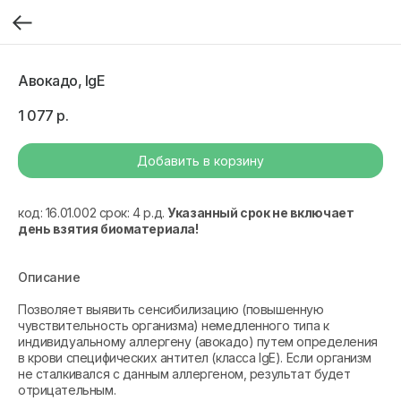
Авокадо, IgE
1 077
р.
Добавить в корзину
код: 16.01.002 срок: 4 р.д.
Указанный срок не включает
день взятия биоматериала!
Описание
Позволяет выявить сенсибилизацию (повышенную
чувствительность организма) немедленного типа к
индивидуальному аллергену (авокадо) путем определения
в крови специфических антител (класса IgE). Если организм
не сталкивался с данным аллергеном, результат будет
отрицательным.