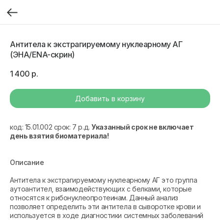
Антитела к экстрагируемому нуклеарному АГ
(ЭНА/ENA-скрин)
1 400
р.
Добавить в корзину
код: 15.01.002 срок: 7 р.д.
Указанный срок не включает
день взятия биоматериала!
Описание
Антитела к экстрагируемому нуклеарному АГ это группа
аутоантител, взаимодействующих с белками, которые
относятся к рибонуклеопротеинам. Данный анализ
позволяет определить эти антитела в сыворотке крови и
используется в ходе диагностики системных заболеваний